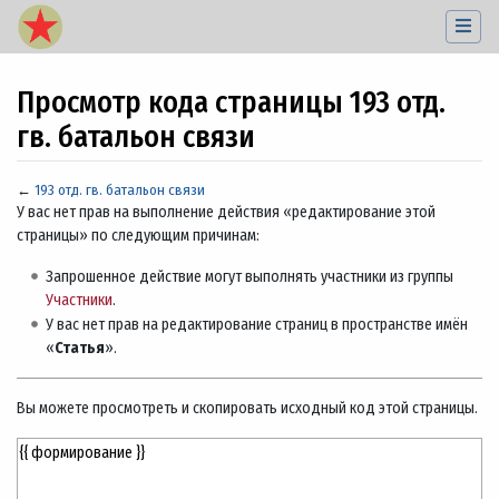
Просмотр кода страницы 193 отд.
гв. батальон связи
←
193 отд. гв. батальон связи
Перейти к:
навигация
,
поиск
У вас нет прав на выполнение действия «редактирование этой
страницы» по следующим причинам:
Запрошенное действие могут выполнять участники из группы
Участники
.
У вас нет прав на редактирование страниц в пространстве имён
«
Статья
».
Вы можете просмотреть и скопировать исходный код этой страницы.