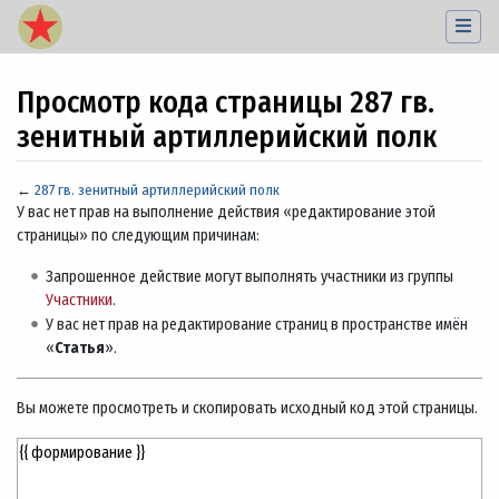
Просмотр кода страницы 287 гв.
зенитный артиллерийский полк
←
287 гв. зенитный артиллерийский полк
Перейти к:
навигация
,
поиск
У вас нет прав на выполнение действия «редактирование этой
страницы» по следующим причинам:
Запрошенное действие могут выполнять участники из группы
Участники
.
У вас нет прав на редактирование страниц в пространстве имён
«
Статья
».
Вы можете просмотреть и скопировать исходный код этой страницы.