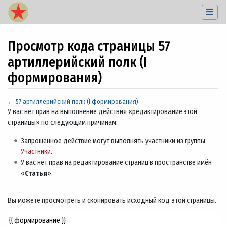
Просмотр кода страницы 57
артиллерийский полк (I
формирования)
←
57 артиллерийский полк (I формирования)
Перейти к:
навигация
,
поиск
У вас нет прав на выполнение действия «редактирование этой
страницы» по следующим причинам:
Запрошенное действие могут выполнять участники из группы
Участники
.
У вас нет прав на редактирование страниц в пространстве имён
«
Статья
».
Вы можете просмотреть и скопировать исходный код этой страницы.