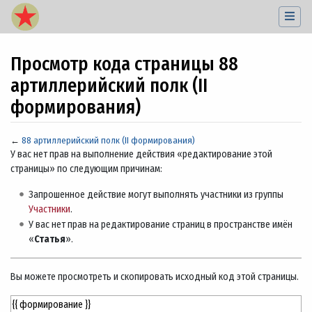
Просмотр кода страницы 88
артиллерийский полк (II
формирования)
←
88 артиллерийский полк (II формирования)
Перейти к:
навигация
,
поиск
У вас нет прав на выполнение действия «редактирование этой
страницы» по следующим причинам:
Запрошенное действие могут выполнять участники из группы
Участники
.
У вас нет прав на редактирование страниц в пространстве имён
«
Статья
».
Вы можете просмотреть и скопировать исходный код этой страницы.