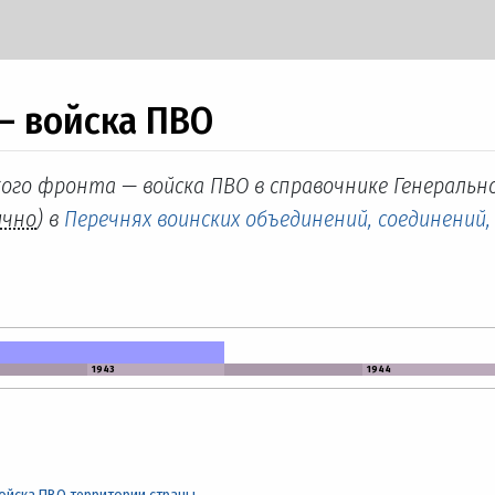
— войска ПВО
кого фронта — войска ПВО в справочнике Генеральн
ично
) в
Перечнях воинских объединений, соединений,
1943
1944