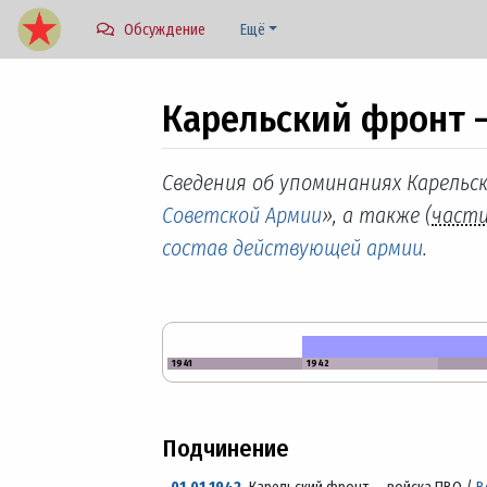
Обсуждение
Ещё
Карельский фронт 
Перейти к:
навигация
,
поиск
Сведения об упоминаниях Карельс
Советской Армии
», а также (
част
состав действующей армии
.
1941
1942
Подчинение