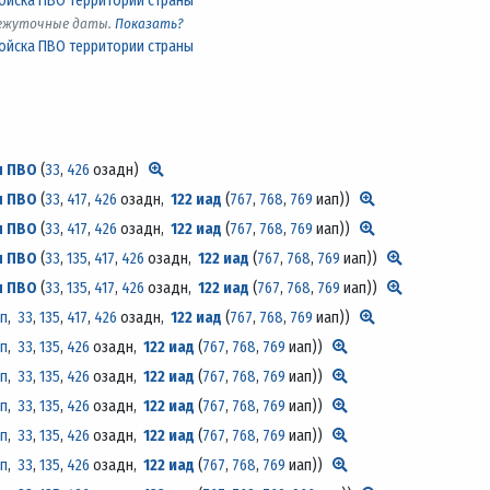
ойска ПВО территории страны
межуточные даты.
Показать?
ойска ПВО территории страны
н ПВО
(
33
,
426
озадн)
н ПВО
(
33
,
417
,
426
озадн,
122 иад
(
767
,
768
,
769
иап)
)
н ПВО
(
33
,
417
,
426
озадн,
122 иад
(
767
,
768
,
769
иап)
)
н ПВО
(
33
,
135
,
417
,
426
озадн,
122 иад
(
767
,
768
,
769
иап)
)
н ПВО
(
33
,
135
,
417
,
426
озадн,
122 иад
(
767
,
768
,
769
иап)
)
ап
,
33
,
135
,
417
,
426
озадн,
122 иад
(
767
,
768
,
769
иап)
)
ап
,
33
,
135
,
426
озадн,
122 иад
(
767
,
768
,
769
иап)
)
ап
,
33
,
135
,
426
озадн,
122 иад
(
767
,
768
,
769
иап)
)
ап
,
33
,
135
,
426
озадн,
122 иад
(
767
,
768
,
769
иап)
)
ап
,
33
,
135
,
426
озадн,
122 иад
(
767
,
768
,
769
иап)
)
ап
,
33
,
135
,
426
озадн,
122 иад
(
767
,
768
,
769
иап)
)