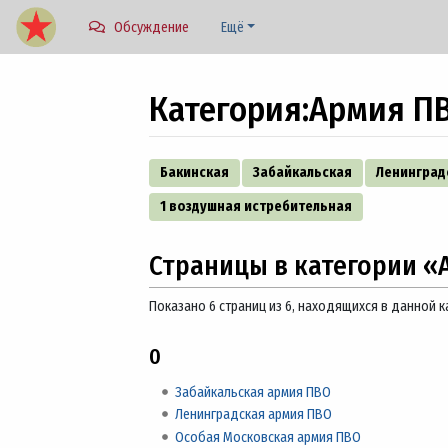
Обсуждение
Ещё
Категория
:
Армия П
Перейти к:
навигация
,
поиск
Бакинская
Забайкальская
Ленинград
1 воздушная истребительная
Страницы в категории «
Показано 6 страниц из 6, находящихся в данной к
0
Забайкальская армия ПВО
Ленинградская армия ПВО
Особая Московская армия ПВО