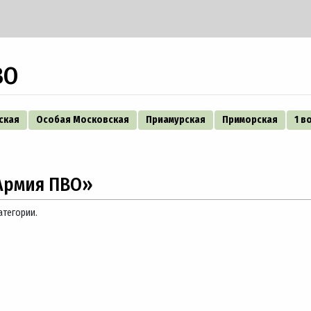
ВО
ская
Особая Московская
Приамурская
Приморская
1 в
Армия ПВО»
атегории.