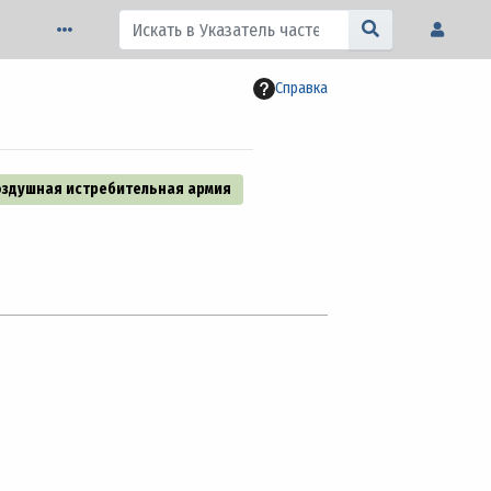
Справка
оздушная истребительная армия