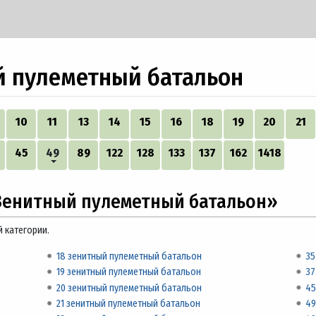
 пулеметный батальон
10
11
13
14
15
16
18
19
20
21
45
49
89
122
128
133
137
162
1418
Зенитный пулеметный батальон»
й категории.
18 зенитный пулеметный батальон
35
19 зенитный пулеметный батальон
37
20 зенитный пулеметный батальон
45
21 зенитный пулеметный батальон
49