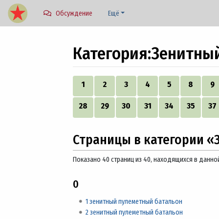
Обсуждение
Ещё
Категория
:
Зенитный
Перейти к:
навигация
,
поиск
1
2
3
4
5
8
9
28
29
30
31
34
35
37
Страницы в категории «
Показано 40 страниц из 40, находящихся в данно
0
1 зенитный пулеметный батальон
2 зенитный пулеметный батальон