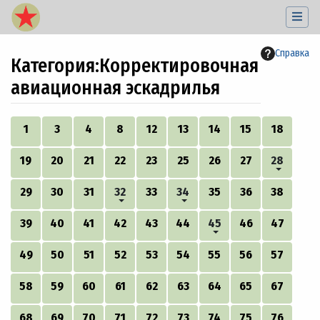
Справка
Категория
:
Корректировочная
авиационная эскадрилья
Перейти к:
навигация
,
поиск
1
3
4
8
12
13
14
15
18
19
20
21
22
23
25
26
27
28
29
30
31
32
33
34
35
36
38
39
40
41
42
43
44
45
46
47
49
50
51
52
53
54
55
56
57
58
59
60
61
62
63
64
65
67
68
69
70
71
72
73
74
75
76