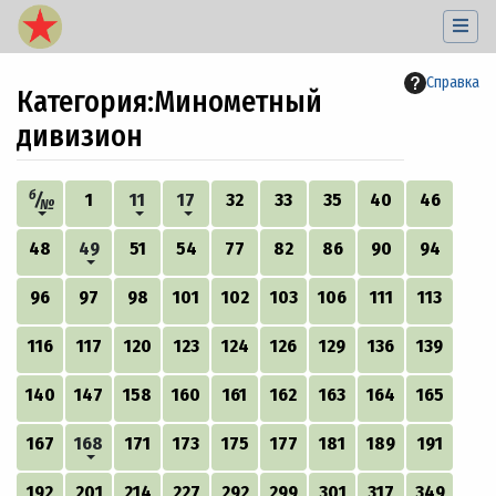
Справка
Категория
:
Минометный
дивизион
Перейти к:
навигация
,
поиск
б
/
1
11
17
32
33
35
40
46
№
48
49
51
54
77
82
86
90
94
96
97
98
101
102
103
106
111
113
116
117
120
123
124
126
129
136
139
140
147
158
160
161
162
163
164
165
167
168
171
173
175
177
181
189
191
192
201
214
227
292
299
301
317
349