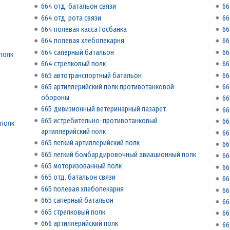
664 отд. батальон связи
66
664 отд. рота связи
66
664 полевая касса Госбанка
66
664 полевая хлебопекарня
66
664 саперный батальон
66
полк
664 стрелковый полк
66
665 автотранспортный батальон
66
665 артиллерийский полк противотанковой
66
обороны
66
665 дивизионный ветеринарный лазарет
66
665 истребительно-противотанковый
66
 полк
артиллерийский полк
66
665 легкий артиллерийский полк
66
665 легкий бомбардировочный авиационный полк
66
665 моторизованный полк
66
665 отд. батальон связи
66
665 полевая хлебопекарня
66
665 саперный батальон
66
665 стрелковый полк
66
666 артиллерийский полк
66