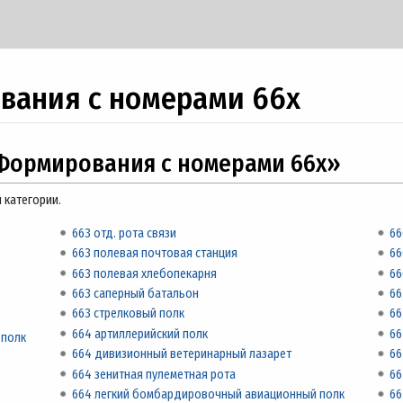
вания с номерами 66x
Формирования с номерами 66x»
 категории.
663 отд. рота связи
66
663 полевая почтовая станция
66
663 полевая хлебопекарня
66
663 саперный батальон
66
663 стрелковый полк
66
664 артиллерийский полк
66
 полк
664 дивизионный ветеринарный лазарет
66
664 зенитная пулеметная рота
66
664 легкий бомбардировочный авиационный полк
66