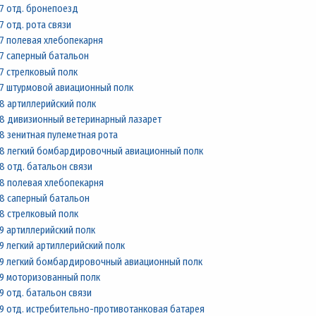
7 отд. бронепоезд
7 отд. рота связи
7 полевая хлебопекарня
7 саперный батальон
7 стрелковый полк
7 штурмовой авиационный полк
8 артиллерийский полк
8 дивизионный ветеринарный лазарет
8 зенитная пулеметная рота
8 легкий бомбардировочный авиационный полк
8 отд. батальон связи
8 полевая хлебопекарня
8 саперный батальон
8 стрелковый полк
9 артиллерийский полк
9 легкий артиллерийский полк
9 легкий бомбардировочный авиационный полк
9 моторизованный полк
9 отд. батальон связи
9 отд. истребительно-противотанковая батарея