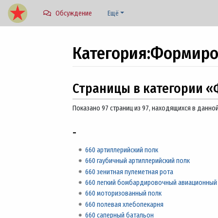
Обсуждение
Ещё
Категория
:
Формиро
Перейти к:
навигация
,
поиск
Страницы в категории «
Показано 97 страниц из 97, находящихся в данной
-
660 артиллерийский полк
660 гаубичный артиллерийский полк
660 зенитная пулеметная рота
660 легкий бомбардировочный авиационный
660 моторизованный полк
660 полевая хлебопекарня
660 саперный батальон