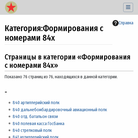
Справка
Категория
:
Формирования с
номерами 84x
Перейти к:
навигация
,
поиск
Страницы в категории «Формирования
с номерами 84x»
Показано 76 страниц из 76, находящихся в данной категории.
-
840 артиллерийский полк
840 дальнебомбардировочный авиационный полк
840 отд. батальон связи
840 полевая касса Госбанка
840 стрелковый полк
841 артиллерийский полк