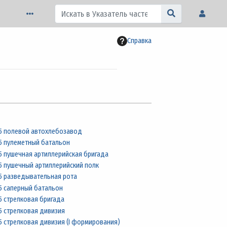
Справка
5 полевой автохлебозавод
5 пулеметный батальон
5 пушечная артиллерийская бригада
5 пушечный артиллерийский полк
5 разведывательная рота
5 саперный батальон
5 стрелковая бригада
5 стрелковая дивизия
5 стрелковая дивизия (I формирования)