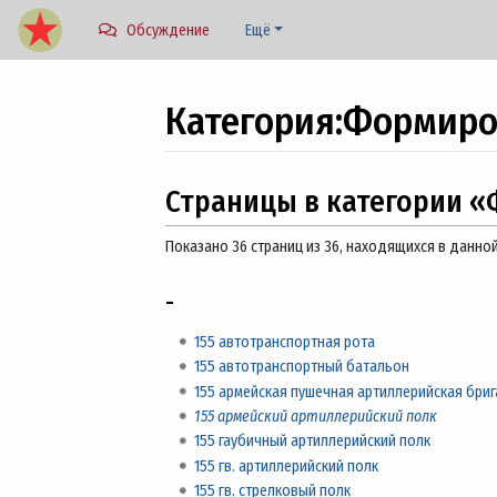
Обсуждение
Ещё
Категория
:
Формиров
Перейти к:
навигация
,
поиск
Страницы в категории «
Показано 36 страниц из 36, находящихся в данной
-
155 автотранспортная рота
155 автотранспортный батальон
155 армейская пушечная артиллерийская бри
155 армейский артиллерийский полк
155 гаубичный артиллерийский полк
155 гв. артиллерийский полк
155 гв. стрелковый полк