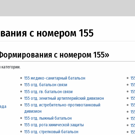
ания с номером 155
Формирования с номером 155»
 категории.
155 медико-санитарный батальон
15
155 отд. батальон связи
15
155 отд. гв. батальон связи
15
155 отд. зенитный артиллерийский дивизион
15
155 отд. истребительно-противотанковый
15
гада
дивизион
15
155 отд. лыжный батальон
15
155 отд. рота химической защиты
15
155 отд. стрелковый батальон
15