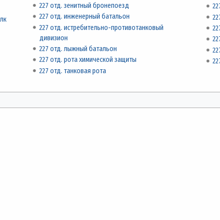
227 отд. зенитный бронепоезд
22
227 отд. инженерный батальон
22
олк
227 отд. истребительно-противотанковый
22
дивизион
22
227 отд. лыжный батальон
22
227 отд. рота химической защиты
22
227 отд. танковая рота