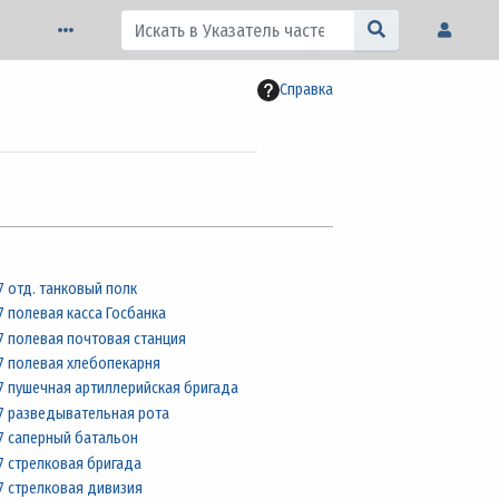
Справка
7 отд. танковый полк
7 полевая касса Госбанка
7 полевая почтовая станция
7 полевая хлебопекарня
7 пушечная артиллерийская бригада
7 разведывательная рота
7 саперный батальон
7 стрелковая бригада
7 стрелковая дивизия