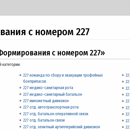
ания с номером 227
Формирования с номером 227»
й категории.
227 команда по сбору и эвакуации трофейных
22
боеприпасов
22
227 медико-санитарная рота
22
227 медико-санитарный батальон
22
227 минометный дивизион
22
227 отд. автотранспортная рота
22
227 отд. батальон оперативной связи
22
227 отд. батальон связи
22
227 отд. зенитный артиллерийский дивизион
22