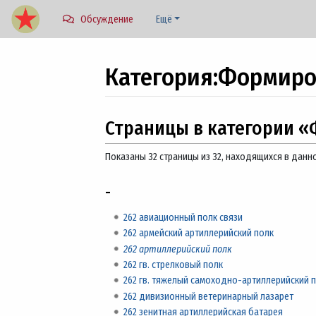
Обсуждение
Ещё
Категория
:
Формиро
Перейти к:
навигация
,
поиск
Страницы в категории «
Показаны 32 страницы из 32, находящихся в данно
-
262 авиационный полк связи
262 армейский артиллерийский полк
262 артиллерийский полк
262 гв. стрелковый полк
262 гв. тяжелый самоходно-артиллерийский 
262 дивизионный ветеринарный лазарет
262 зенитная артиллерийская батарея