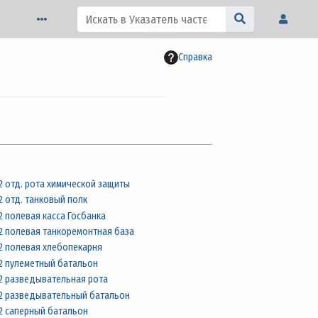
Справка
2 отд. рота химической защиты
2 отд. танковый полк
2 полевая касса Госбанка
2 полевая танкоремонтная база
2 полевая хлебопекарня
2 пулеметный батальон
2 разведывательная рота
2 разведывательный батальон
2 саперный батальон