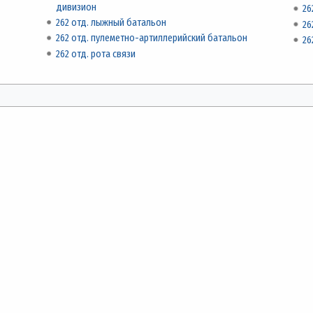
дивизион
26
262 отд. лыжный батальон
26
262 отд. пулеметно-артиллерийский батальон
26
262 отд. рота связи