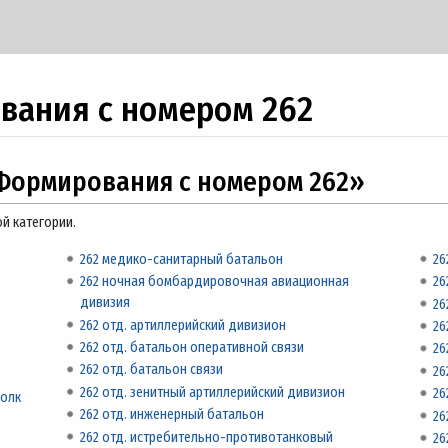
вания с номером 262
Формирования с номером 262»
й категории.
262 медико-санитарный батальон
26
262 ночная бомбардировочная авиационная
26
дивизия
26
262 отд. артиллерийский дивизион
26
262 отд. батальон оперативной связи
26
262 отд. батальон связи
26
262 отд. зенитный артиллерийский дивизион
26
полк
262 отд. инженерный батальон
26
262 отд. истребительно-противотанковый
26