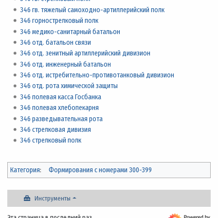
346 гв. тяжелый самоходно-артиллерийский полк
346 горнострелковый полк
346 медико-санитарный батальон
346 отд. батальон связи
346 отд. зенитный артиллерийский дивизион
346 отд. инженерный батальон
346 отд. истребительно-противотанковый дивизион
346 отд. рота химической защиты
346 полевая касса Госбанка
346 полевая хлебопекарня
346 разведывательная рота
346 стрелковая дивизия
346 стрелковый полк
Категория
:
Формирования с номерами 300-399
Инструменты
Эта страница в последний раз