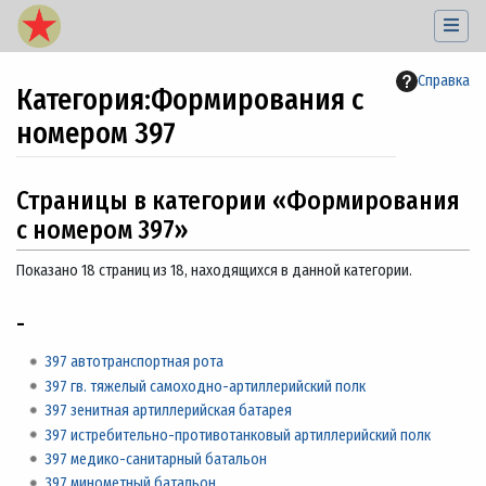
Справка
Категория
:
Формирования с
номером 397
Перейти к:
навигация
,
поиск
Страницы в категории «Формирования
с номером 397»
Показано 18 страниц из 18, находящихся в данной категории.
-
397 автотранспортная рота
397 гв. тяжелый самоходно-артиллерийский полк
397 зенитная артиллерийская батарея
397 истребительно-противотанковый артиллерийский полк
397 медико-санитарный батальон
397 минометный батальон