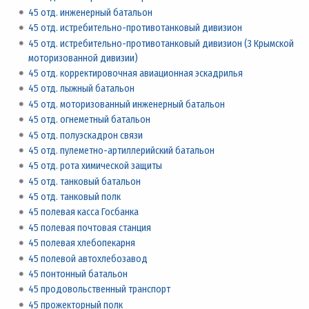
45 отд. инженерный батальон
45 отд. истребительно-противотанковый дивизион
45 отд. истребительно-противотанковый дивизион (3 Крымской
моторизованной дивизии)
45 отд. корректировочная авиационная эскадрилья
45 отд. лыжный батальон
45 отд. моторизованный инженерный батальон
45 отд. огнеметный батальон
45 отд. полуэскадрон связи
45 отд. пулеметно-артиллерийский батальон
45 отд. рота химической защиты
45 отд. танковый батальон
45 отд. танковый полк
45 полевая касса Госбанка
45 полевая почтовая станция
45 полевая хлебопекарня
45 полевой автохлебозавод
45 понтонный батальон
45 продовольственный транспорт
45 прожекторный полк