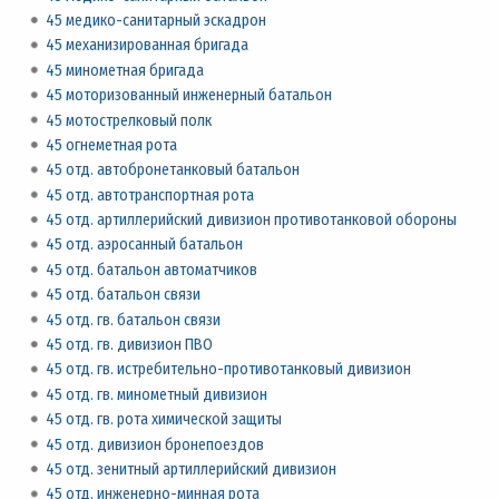
45 медико-санитарный эскадрон
45 механизированная бригада
45 минометная бригада
45 моторизованный инженерный батальон
45 мотострелковый полк
45 огнеметная рота
45 отд. автобронетанковый батальон
45 отд. автотранспортная рота
45 отд. артиллерийский дивизион противотанковой обороны
45 отд. аэросанный батальон
45 отд. батальон автоматчиков
45 отд. батальон связи
45 отд. гв. батальон связи
45 отд. гв. дивизион ПВО
45 отд. гв. истребительно-противотанковый дивизион
45 отд. гв. минометный дивизион
45 отд. гв. рота химической защиты
45 отд. дивизион бронепоездов
45 отд. зенитный артиллерийский дивизион
45 отд. инженерно-минная рота