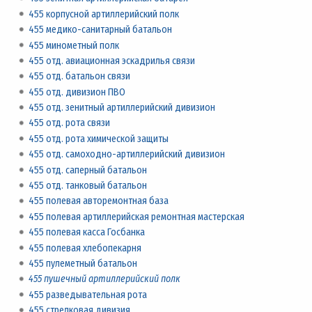
455 корпусной артиллерийский полк
455 медико-санитарный батальон
455 минометный полк
455 отд. авиационная эскадрилья связи
455 отд. батальон связи
455 отд. дивизион ПВО
455 отд. зенитный артиллерийский дивизион
455 отд. рота связи
455 отд. рота химической защиты
455 отд. самоходно-артиллерийский дивизион
455 отд. саперный батальон
455 отд. танковый батальон
455 полевая авторемонтная база
455 полевая артиллерийская ремонтная мастерская
455 полевая касса Госбанка
455 полевая хлебопекарня
455 пулеметный батальон
455 пушечный артиллерийский полк
455 разведывательная рота
455 стрелковая дивизия