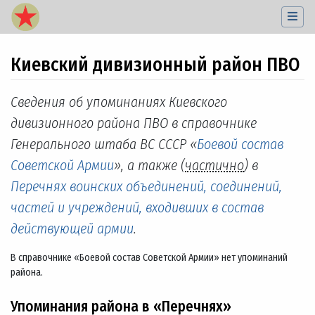
Киевский дивизионный район ПВО
Перейти к:
навигация
,
поиск
Сведения об упоминаниях Киевского
дивизионного района ПВО в справочнике
Генерального штаба ВС СССР «
Боевой состав
Советской Армии
», а также (
частично
) в
Перечнях воинских объединений, соединений,
частей и учреждений, входивших в состав
действующей армии
.
В справочнике «Боевой состав Советской Армии» нет упоминаний
района.
Упоминания района в «Перечнях»