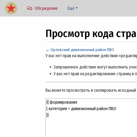
Обсуждение
Ещё
Просмотр кода стр
←
Орловский дивизионный район ПВО
Перейти к:
навигация
,
поиск
У вас нет прав на выполнение действия «редакт
Запрошенное действие могут выполнять учас
У вас нет прав на редактирование страниц в 
Вы можете просмотреть и скопировать исходный 