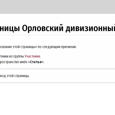
аницы Орловский дивизионны
ирование этой страницы» по следующим причинам:
тники из группы
Участники
.
пространстве имён «
Статья
».
код этой страницы.