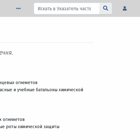
ечня.
нцевых огнеметов
асные и учебные батальоны химической
х огнеметов
ные роты химической защиты