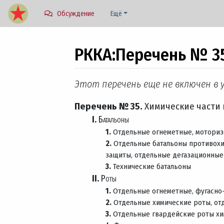
Обсуждение
Ещё
РККА
:
Перечень № 35
Перейти к:
навигация
,
поиск
Этот перечень еще не включен в у
Перечень № 35.
Химические части 
I.
Батальоны
1.
Отдельные огнеметные, моториз
2.
Отдельные батальоны противохи
защиты, отдельные дегазационные
3.
Технические батальоны
II.
Роты
1.
Отдельные огнеметные, фугасно
2.
Отдельные химические роты, от
3.
Отдельные гвардейские роты х