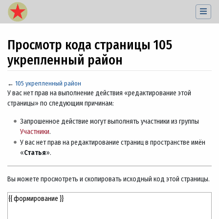
Просмотр кода страницы 105
укрепленный район
←
105 укрепленный район
Перейти к:
навигация
,
поиск
У вас нет прав на выполнение действия «редактирование этой
страницы» по следующим причинам:
Запрошенное действие могут выполнять участники из группы
Участники
.
У вас нет прав на редактирование страниц в пространстве имён
«
Статья
».
Вы можете просмотреть и скопировать исходный код этой страницы.