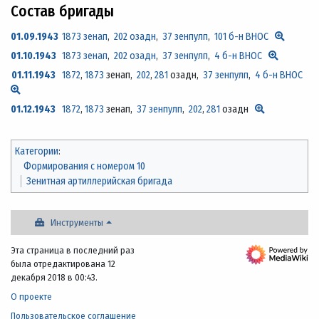
Состав бригады
01.09.1943
1873 зенап
,
202 озадн
,
37 зенпулп
,
101 б-н ВНОС
01.10.1943
1873 зенап
,
202 озадн
,
37 зенпулп
,
4 б-н ВНОС
01.11.1943
1872
,
1873
зенап,
202
,
281
озадн,
37 зенпулп
,
4 б-н ВНОС
01.12.1943
1872
,
1873
зенап,
37 зенпулп
,
202
,
281
озадн
Категории
:
Формирования с номером 10
Зенитная артиллерийская бригада
Инструменты
Эта страница в последний раз
была отредактирована 12
декабря 2018 в 00:43.
О проекте
Пользовательское соглашение