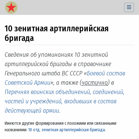
10 зенитная артиллерийская
бригада
Перейти к:
навигация
,
поиск
Сведения об упоминаниях 10 зенитной
артиллерийской бригады в справочнике
Генерального штаба ВС СССР «
Боевой состав
Советской Армии
», а также (
частично
) в
Перечнях воинских объединений, соединений,
частей и учреждений, входивших в состав
действующей армии
.
Имеются другие формирования с похожими или связанными
названиями:
10 отд. зенитная артиллерийская бригада
.