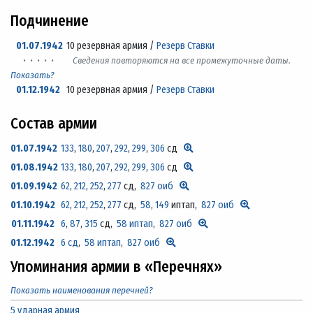
Подчинение
01.07.1942
10 резервная армия /
Резерв Ставки
· · · · ·
Сведения повторяются на все промежуточные даты.
Показать?
01.12.1942
10 резервная армия /
Резерв Ставки
Состав армии
01.07.1942
133
,
180
,
207
,
292
,
299
,
306
сд
01.08.1942
133
,
180
,
207
,
292
,
299
,
306
сд
01.09.1942
62
,
212
,
252
,
277
сд,
827 оиб
01.10.1942
62
,
212
,
252
,
277
сд,
58
,
149
иптап,
827 оиб
01.11.1942
6
,
87
,
315
сд,
58 иптап
,
827 оиб
01.12.1942
6 сд
,
58 иптап
,
827 оиб
Упоминания армии в «Перечнях»
Показать наименования перечней?
5 ударная армия