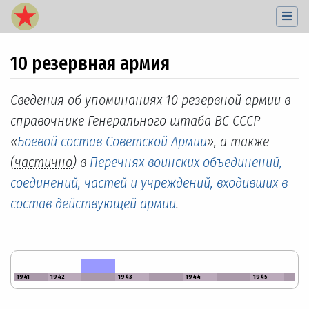
10 резервная армия
Перейти к:
навигация
,
поиск
Сведения об упоминаниях 10 резервной армии в
справочнике Генерального штаба ВС СССР
«
Боевой состав Советской Армии
», а также
(
частично
) в
Перечнях воинских объединений,
соединений, частей и учреждений, входивших в
состав действующей армии
.
1941
1942
1943
1944
1945