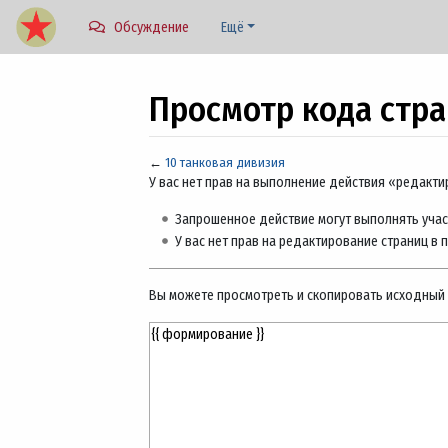
Обсуждение
Ещё
Просмотр кода стр
←
10 танковая дивизия
Перейти к:
навигация
,
поиск
У вас нет прав на выполнение действия «редакт
Запрошенное действие могут выполнять учас
У вас нет прав на редактирование страниц в 
Вы можете просмотреть и скопировать исходный 