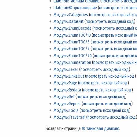
Шаблон:Таблица страниц
(
посмотреть исход
Шаблон:Формирование
(
посмотреть исходны
Модуль:Categories
(
посмотреть исходный ко
Модуль:DataOut
(
посмотреть исходный код
)
Модуль:EnumDecode
(
посмотреть исходный 
Модуль:EnumTOC/13
(
посмотреть исходный 
Модуль:EnumTOC/6
(
посмотреть исходный к
Модуль:EnumTOC/7
(
посмотреть исходный к
Модуль:EnumTOC/70
(
посмотреть исходный 
Модуль:Enumeration
(
посмотреть исходный 
Модуль:Lexer
(
посмотреть исходный код
)
Модуль:LinksOut
(
посмотреть исходный код
)
Модуль:Page
(
посмотреть исходный код
)
Модуль:Redata
(
посмотреть исходный код
)
Модуль:Ref
(
посмотреть исходный код
)
Модуль:Report
(
посмотреть исходный код
)
Модуль:Tools
(
посмотреть исходный код
)
Модуль:Traversal
(
посмотреть исходный код
Возврат к странице
10 танковая дивизия
.