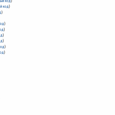
ный код
)
й код
)
д
)
код
)
код
)
од
)
од
)
код
)
код
)
)