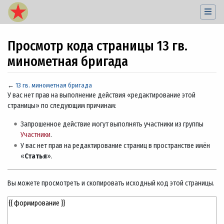
Просмотр кода страницы 13 гв.
минометная бригада
←
13 гв. минометная бригада
Перейти к:
навигация
,
поиск
У вас нет прав на выполнение действия «редактирование этой
страницы» по следующим причинам:
Запрошенное действие могут выполнять участники из группы
Участники
.
У вас нет прав на редактирование страниц в пространстве имён
«
Статья
».
Вы можете просмотреть и скопировать исходный код этой страницы.