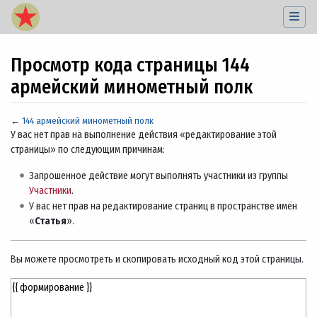
Просмотр кода страницы 144
армейский минометный полк
←
144 армейский минометный полк
Перейти к:
навигация
,
поиск
У вас нет прав на выполнение действия «редактирование этой
страницы» по следующим причинам:
Запрошенное действие могут выполнять участники из группы
Участники
.
У вас нет прав на редактирование страниц в пространстве имён
«
Статья
».
Вы можете просмотреть и скопировать исходный код этой страницы.