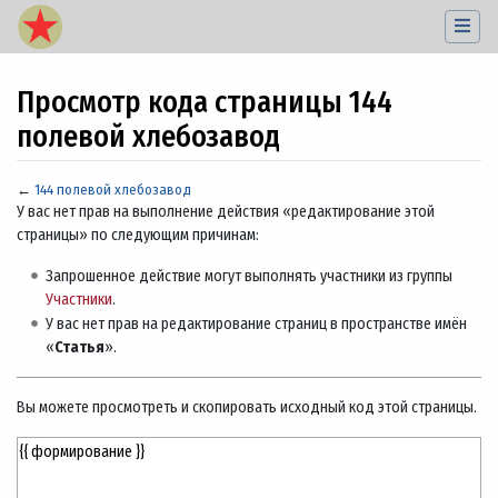
Просмотр кода страницы 144
полевой хлебозавод
←
144 полевой хлебозавод
Перейти к:
навигация
,
поиск
У вас нет прав на выполнение действия «редактирование этой
страницы» по следующим причинам:
Запрошенное действие могут выполнять участники из группы
Участники
.
У вас нет прав на редактирование страниц в пространстве имён
«
Статья
».
Вы можете просмотреть и скопировать исходный код этой страницы.