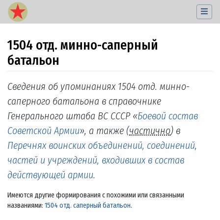
1504 отд. минно-саперный
батальон
Перейти к:
навигация
,
поиск
Сведения об упоминаниях 1504 отд. минно-
саперного батальона в справочнике
Генерального штаба ВС СССР «
Боевой состав
Советской Армии
», а также (
частично
) в
Перечнях воинских объединений, соединений,
частей и учреждений, входивших в состав
действующей армии
.
Имеются другие формирования с похожими или связанными
названиями:
1504 отд. саперный батальон
.