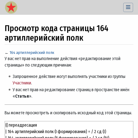
Просмотр кода страницы 164
артиллерийский полк
←
164 артиллерийский полк
Перейти к:
навигация
,
поиск
У вас нет прав на выполнение действия «редактирование этой
страницы» по следующим причинам:
Запрошенное действие могут выполнять участники из группы
Участники
.
У вас нет прав на редактирование страниц в пространстве имён
«
Статья
».
Вы можете просмотреть и скопировать исходный код этой страницы.