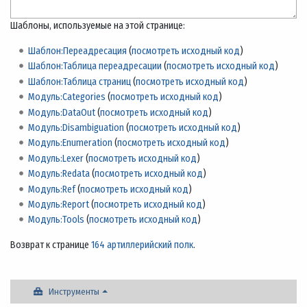
Шаблоны, используемые на этой странице:
Шаблон:Переадресация
(
посмотреть исходный код
)
Шаблон:Таблица переадресации
(
посмотреть исходный код
)
Шаблон:Таблица страниц
(
посмотреть исходный код
)
Модуль:Categories
(
посмотреть исходный код
)
Модуль:DataOut
(
посмотреть исходный код
)
Модуль:Disambiguation
(
посмотреть исходный код
)
Модуль:Enumeration
(
посмотреть исходный код
)
Модуль:Lexer
(
посмотреть исходный код
)
Модуль:Redata
(
посмотреть исходный код
)
Модуль:Ref
(
посмотреть исходный код
)
Модуль:Report
(
посмотреть исходный код
)
Модуль:Tools
(
посмотреть исходный код
)
Возврат к странице
164 артиллерийский полк
.
Инструменты