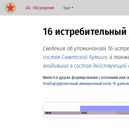
Обсуждение
Ещё
16 истребительный
Перейти к:
навигация
,
поиск
Сведения об упоминаниях 16 истр
состав Советской Армии
», а также
входивших в состав действующей
Имеются другие формирования с похожими или с
бомбардировочный авиационный полк
,
16 дальн
1941
1942