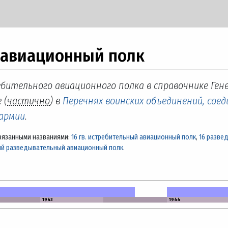
 авиационный полк
ебительного авиационного полка в справочнике Ген
 (
частично
) в
Перечнях воинских объединений, соед
 армии
.
вязанными названиями:
16 гв. истребительный авиационный полк
,
16 разве
ий разведывательный авиационный полк
.
1943
1944