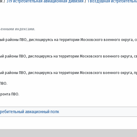
лк /
319 истребительная авиационная дивизия
/
1 воздушная истребительн
венными индексами.
ый районы ПВО, дислоцируясь на территории Московского военного округа,
й районы ПВО, дислоцируясь на территории Московского военного округа, 
й районы ПВО, дислоцируясь на территории Московского военного округа, 
ПВО.
ронта ПВО.
требительный авиационный полк