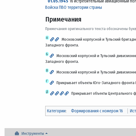
01.05.1945
16 истребительный авиационный по
Войска ПВО территории страны
Примечания
Примечания оригинального текста обозначены бук
А
Московский корпусной и Тульский бригадн
Западного фронта.
Б
Московский корпусной и Тульский дивизионны
Западного фронта.
В
Московский корпусной и Тульский дивизионны
Г
Прикрывает объекты Юго-Западного фронта 
Д
Прикрывает объекты Центрального ф
Категории
:
Формирования с номером 16
Ис
Инструменты