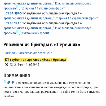
артиллерийская дивизия прорыва
/
10 артиллерийский корпус
1
прорыва
/
52 армия
/
1 Украинский фронт
01.04.1945
171 гаубичная артиллерийская бригада /
4
артиллерийская дивизия прорыва
/
52 армия
/
1 Украинский фронт
01.05.1945
171 гаубичная артиллерийская бригада /
4
артиллерийская дивизия прорыва
/
10 артиллерийский корпус
1
прорыва
/
1 Украинский фронт
Упоминания бригады в «Перечнях»
Показать наименования перечней?
171 гаубичная артиллерийская бригада
13.12.1944
-
11.05.1945
Примечания
1
В оригинале отсутствуют указания на точку окончания
перечисления соединений и частей, входящих в состав корпуса; при
подготовке материала для размещения на сайте могла быть допущена
ошибка.