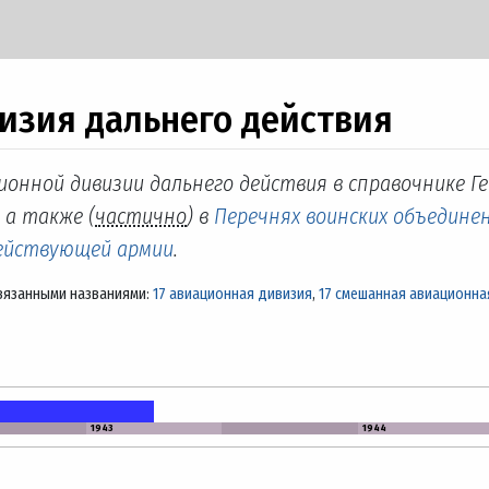
изия дальнего действия
ионной дивизии дальнего действия в справочнике Г
, а также (
частично
) в
Перечнях воинских объединен
действующей армии
.
вязанными названиями:
17 авиационная дивизия
,
17 смешанная авиационна
1943
1944