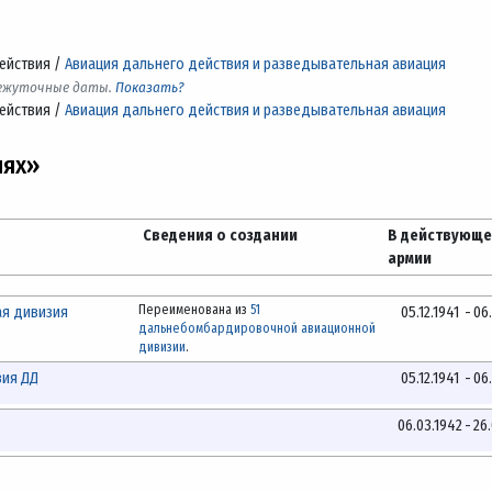
ействия /
Авиация дальнего действия и разведывательная авиация
межуточные даты.
Показать?
ействия /
Авиация дальнего действия и разведывательная авиация
нях»
Сведения о создании
В действующ
армии
Переименована из
51
ая дивизия
05.12.1941
-
06
дальнебомбардировочной авиационной
дивизии
.
зия ДД
05.12.1941
-
06
06.03.1942
-
26