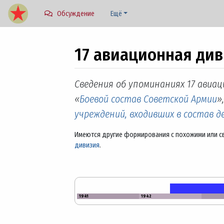
Обсуждение
Ещё
17 авиационная див
Перейти к:
навигация
,
поиск
Сведения об упоминаниях 17 авиац
«
Боевой состав Советской Армии
»
учреждений, входивших в состав 
Имеются другие формирования с похожими или с
дивизия
.
1941
1942