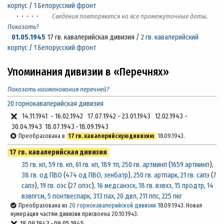
корпус
/
1 Белорусский фронт
· · · · ·
Сведения повторяются на все промежуточные даты.
Показать?
01.05.1945
17 гв. кавалерийская дивизия /
2 гв. кавалерийский
корпус
/
1 Белорусский фронт
Упоминания дивизии в «Перечнях»
Показать наименования перечней?
20 горнокавалерийская дивизия
14.11.1941
-
16.02.1942
17.07.1942
-
23.01.1943
12.02.1943
-
30.04.1943
18.07.1943
-
18.09.1943
Преобразована в
17 гв. кавалерийскую дивизию
18.09.1943.
17 гв. кавалерийская дивизия
35 гв. кп
,
59 гв. кп
,
61 гв. кп
,
189 тп
,
250 гв. артминп
(
1659 артминп
),
38 гв. од ПВО
(
474 од ПВО
,
зенбатр
),
250 гв. артпарк
,
21 гв. сапэ
(
7
сапэ
),
19 гв. оэс
(
27 опэс
),
16 медсанэск
,
18 гв. взвхз
,
15 продтр
,
14
взвпгсм
,
5 понтвеспарк
,
313 пах
,
20 двл
,
211 ппс
,
225 пкг
Преобразована из
20 горнокавалерийской дивизии
18.09.1943. Новая
нумерация частям дивизии присвоена 20.10.1943.
18.09.1943
-
09.05.1945