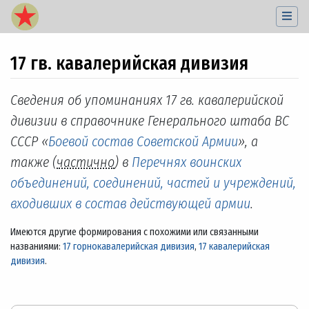
17 гв. кавалерийская дивизия
Перейти к:
навигация
,
поиск
Сведения об упоминаниях 17 гв. кавалерийской
дивизии в справочнике Генерального штаба ВС
СССР «
Боевой состав Советской Армии
», а
также (
частично
) в
Перечнях воинских
объединений, соединений, частей и учреждений,
входивших в состав действующей армии
.
Имеются другие формирования с похожими или связанными
названиями:
17 горнокавалерийская дивизия
,
17 кавалерийская
дивизия
.