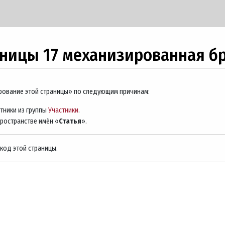
аницы 17 механизированная б
ирование этой страницы» по следующим причинам:
тники из группы
Участники
.
пространстве имён «
Статья
».
код этой страницы.