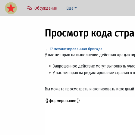
Обсуждение
Ещё
Просмотр кода стр
←
17 механизированная бригада
Перейти к:
навигация
,
поиск
У вас нет прав на выполнение действия «редакт
Запрошенное действие могут выполнять учас
У вас нет прав на редактирование страниц в 
Вы можете просмотреть и скопировать исходный 