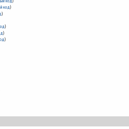
ный код
)
й код
)
д
)
код
)
од
)
код
)
)
.