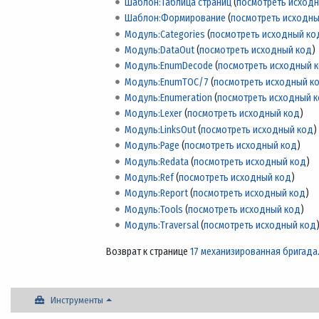
Шаблон:Таблица страниц
(
посмотреть исход
Шаблон:Формирование
(
посмотреть исходны
Модуль:Categories
(
посмотреть исходный ко
Модуль:DataOut
(
посмотреть исходный код
)
Модуль:EnumDecode
(
посмотреть исходный 
Модуль:EnumTOC/7
(
посмотреть исходный к
Модуль:Enumeration
(
посмотреть исходный 
Модуль:Lexer
(
посмотреть исходный код
)
Модуль:LinksOut
(
посмотреть исходный код
)
Модуль:Page
(
посмотреть исходный код
)
Модуль:Redata
(
посмотреть исходный код
)
Модуль:Ref
(
посмотреть исходный код
)
Модуль:Report
(
посмотреть исходный код
)
Модуль:Tools
(
посмотреть исходный код
)
Модуль:Traversal
(
посмотреть исходный код
Возврат к странице
17 механизированная бригада
Инструменты