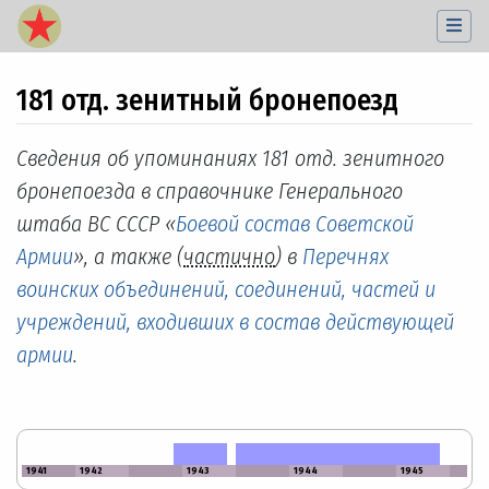
181 отд. зенитный бронепоезд
Перейти к:
навигация
,
поиск
Сведения об упоминаниях 181 отд. зенитного
бронепоезда в справочнике Генерального
штаба ВС СССР «
Боевой состав Советской
Армии
», а также (
частично
) в
Перечнях
воинских объединений, соединений, частей и
учреждений, входивших в состав действующей
армии
.
1941
1942
1943
1944
1945