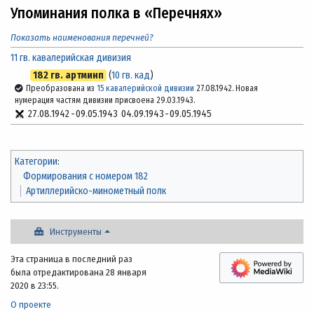
Упоминания полка в «Перечнях»
Показать наименования перечней?
11 гв. кавалерийская дивизия
182 гв. артминп
(
10 гв. кад
)
Преобразована из
15 кавалерийской дивизии
27.08.1942. Новая
нумерация частям дивизии присвоена 29.03.1943.
27.08.1942
-
09.05.1943
04.09.1943
-
09.05.1945
Категории
:
Формирования с номером 182
Артиллерийско-минометный полк
Инструменты
Эта страница в последний раз
была отредактирована 28 января
2020 в 23:55.
О проекте