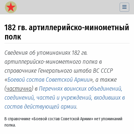
182 гв. артиллерийско-минометный
полк
Перейти к:
навигация
,
поиск
Сведения об упоминаниях 182 гв.
артиллерийско-минометного полка в
справочнике Генерального штаба ВС СССР
«
Боевой состав Советской Армии
», а также
(
частично
) в
Перечнях воинских объединений,
соединений, частей и учреждений, входивших в
состав действующей армии
.
В справочнике «Боевой состав Советской Армии» нет упоминаний
полка.