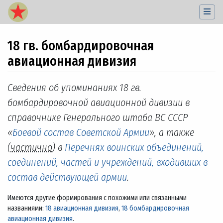
18 гв. бомбардировочная
авиационная дивизия
Перейти к:
навигация
,
поиск
Сведения об упоминаниях 18 гв.
бомбардировочной авиационной дивизии в
справочнике Генерального штаба ВС СССР
«
Боевой состав Советской Армии
», а также
(
частично
) в
Перечнях воинских объединений,
соединений, частей и учреждений, входивших в
состав действующей армии
.
Имеются другие формирования с похожими или связанными
названиями:
18 авиационная дивизия
,
18 бомбардировочная
авиационная дивизия
.