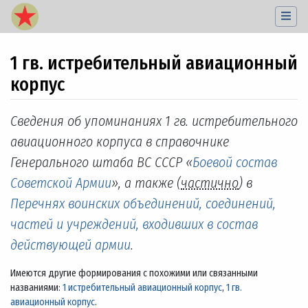
1 гв. истребительный авиационный
корпус
Перейти к:
навигация
,
поиск
Сведения об упоминаниях 1 гв. истребительного
авиационного корпуса в справочнике
Генерального штаба ВС СССР «
Боевой состав
Советской Армии
», а также (
частично
) в
Перечнях воинских объединений, соединений,
частей и учреждений, входивших в состав
действующей армии
.
Имеются другие формирования с похожими или связанными
названиями:
1 истребительный авиационный корпус
,
1 гв.
авиационный корпус
.