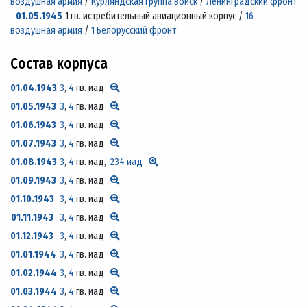
воздушная армия
/
Курляндская группа войск
/
Ленинградский фронт
01.05.1945
1 гв. истребительный авиационный корпус /
16
воздушная армия
/
1 Белорусский фронт
Состав корпуса
01.04.1943
3
,
4
гв. иад
01.05.1943
3
,
4
гв. иад
01.06.1943
3
,
4
гв. иад
01.07.1943
3
,
4
гв. иад
01.08.1943
3
,
4
гв. иад,
234 иад
01.09.1943
3
,
4
гв. иад
01.10.1943
3
,
4
гв. иад
01.11.1943
3
,
4
гв. иад
01.12.1943
3
,
4
гв. иад
01.01.1944
3
,
4
гв. иад
01.02.1944
3
,
4
гв. иад
01.03.1944
3
,
4
гв. иад