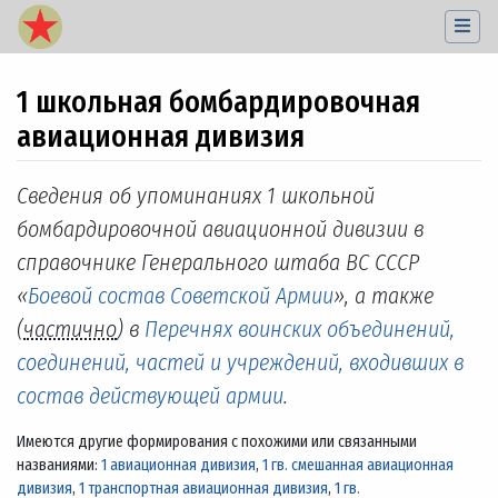
1 школьная бомбардировочная
авиационная дивизия
Перейти к:
навигация
,
поиск
Сведения об упоминаниях 1 школьной
бомбардировочной авиационной дивизии в
справочнике Генерального штаба ВС СССР
«
Боевой состав Советской Армии
», а также
(
частично
) в
Перечнях воинских объединений,
соединений, частей и учреждений, входивших в
состав действующей армии
.
Имеются другие формирования с похожими или связанными
названиями:
1 авиационная дивизия
,
1 гв. смешанная авиационная
дивизия
,
1 транспортная авиационная дивизия
,
1 гв.