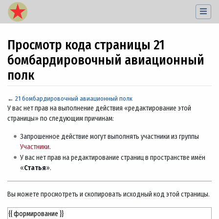
Просмотр кода страницы 21
бомбардировочный авиационный
полк
←
21 бомбардировочный авиационный полк
Перейти к:
навигация
,
поиск
У вас нет прав на выполнение действия «редактирование этой
страницы» по следующим причинам:
Запрошенное действие могут выполнять участники из группы
Участники
.
У вас нет прав на редактирование страниц в пространстве имён
«
Статья
».
Вы можете просмотреть и скопировать исходный код этой страницы.