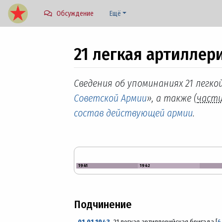
Обсуждение
Ещё
21 легкая артиллер
Перейти к:
навигация
,
поиск
Сведения об упоминаниях 21 легко
Советской Армии
», а также (
част
состав действующей армии
.
1941
1942
Подчинение