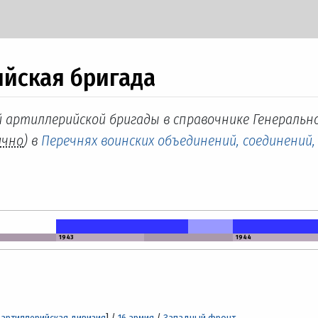
ийская бригада
й артиллерийской бригады в справочнике Генеральн
ично
) в
Перечнях воинских объединений, соединений,
1943
1944