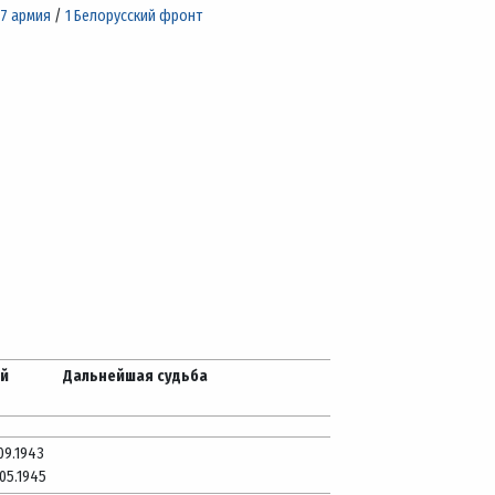
7 армия
/
1 Белорусский фронт
ей
Дальнейшая судьба
.09.1943
.05.1945