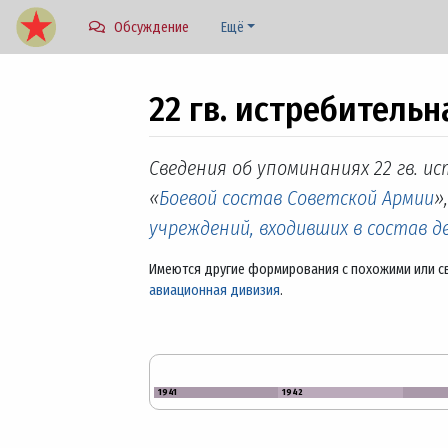
Обсуждение
Ещё
22 гв. истребитель
Перейти к:
навигация
,
поиск
Сведения об упоминаниях 22 гв. 
«
Боевой состав Советской Армии
»
учреждений, входивших в состав 
Имеются другие формирования с похожими или с
авиационная дивизия
.
1941
1942