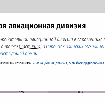
ная авиационная дивизия
истребительной авиационной дивизии в справочнике
, а также (
частично
) в
Перечнях воинских объединен
действующей армии
.
вязанными названиями:
22 авиационная дивизия
,
22 гв. бомбардировочная
1943
1944