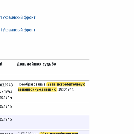
/
1 Украинский фронт
/
1 Украинский фронт
ей
Дальнейшая судьба
Преобразована в
22 гв. истребительную
.03.1943
авиационную дивизию
28.10.1944.
.07.1943
.10.1944
.05.1945
.05.1945
С 27.10.1944 —
22 гв. истребительная