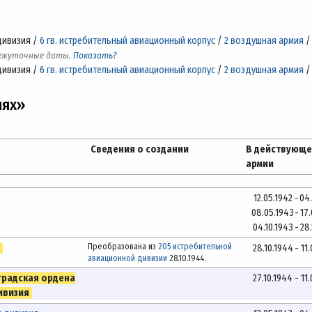
дивизия /
6 гв. истребительный авиационный корпус
/
2 воздушная армия
межуточные даты.
Показать?
дивизия /
6 гв. истребительный авиационный корпус
/
2 воздушная армия
нях»
Сведения о создании
В действующ
армии
12.05.1942
-
04
08.05.1943
-
17
04.10.1943
-
28
Преобразована из
205 истребительной
28.10.1944
-
11
авиационной дивизии
28.10.1944.
градская ордена
27.10.1944
-
11
ивизия