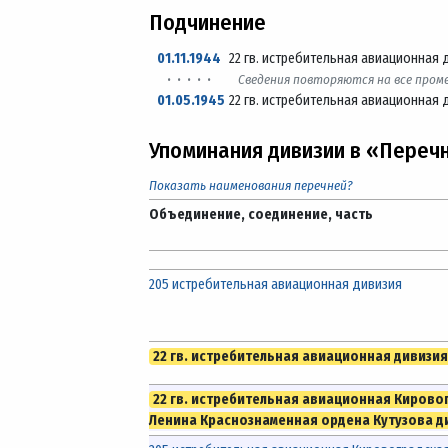
Подчинение
01.11.1944
22 гв. истребительная авиационная 
· · · · ·
Сведения повторяются на все про
01.05.1945
22 гв. истребительная авиационная 
Упоминания дивизии в «Переч
Показать наименования перечней?
Объединение, соединение, часть
205 истребительная авиационная дивизия
22 гв. истребительная авиационная дивизия
22 гв. истребительная авиационная Кирово
Ленина Краснознаменная ордена Кутузова д