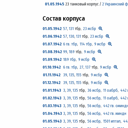
01.05.1945
23 танковый корпус /
2 Украинский 
Состав корпуса
01.05.1942
57
,
131
тбр,
23 мсбр
01.06.1942
57
,
130
,
131
тбр,
23 мсбр
01.07.1942
6 гв. тбр
,
114 тбр
,
9 мсбр
01.08.1942
99
,
189
тбр,
9 мсбр
01.09.1942
189 тбр
,
9 мсбр
01.10.1942
6 гв. тбр
,
27
,
137
тбр,
9 мсбр
01.11.1942
39
,
135
,
155
тбр,
9 мсбр
01.12.1942
39
,
135
,
155
тбр,
9 мсбр
01.01.1943
3
,
39
,
135
тбр,
36 мсбр
,
11 оабрб
,
442 
01.02.1943
3
,
39
,
135
тбр,
56 мсбр
,
11 оабрб
,
442 
01.03.1943
3
,
39
,
135
тбр,
56 мсбр
,
442 гв. оминд
01.04.1943
3
,
39
,
135
тбр,
56 мсбр
,
442 гв. миндн
01.05.1943
3
,
39
,
135
тбр,
56 мсбр
,
1501 иптап
,
44