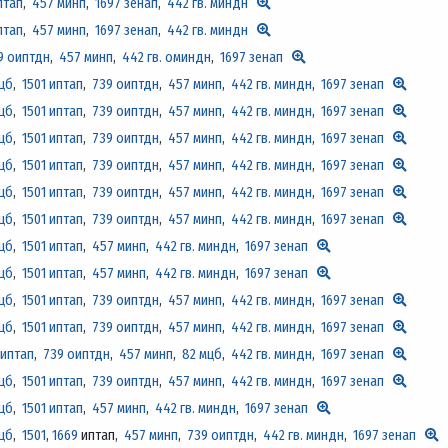
птап
,
457 минп
,
1697 зенап
,
442 гв. миндн
птап
,
457 минп
,
1697 зенап
,
442 гв. миндн
9 оиптдн
,
457 минп
,
442 гв. оминдн
,
1697 зенап
цб
,
1501 иптап
,
739 оиптдн
,
457 минп
,
442 гв. миндн
,
1697 зенап
цб
,
1501 иптап
,
739 оиптдн
,
457 минп
,
442 гв. миндн
,
1697 зенап
цб
,
1501 иптап
,
739 оиптдн
,
457 минп
,
442 гв. миндн
,
1697 зенап
цб
,
1501 иптап
,
739 оиптдн
,
457 минп
,
442 гв. миндн
,
1697 зенап
цб
,
1501 иптап
,
739 оиптдн
,
457 минп
,
442 гв. миндн
,
1697 зенап
цб
,
1501 иптап
,
739 оиптдн
,
457 минп
,
442 гв. миндн
,
1697 зенап
цб
,
1501 иптап
,
457 минп
,
442 гв. миндн
,
1697 зенап
цб
,
1501 иптап
,
457 минп
,
442 гв. миндн
,
1697 зенап
цб
,
1501 иптап
,
739 оиптдн
,
457 минп
,
442 гв. миндн
,
1697 зенап
цб
,
1501 иптап
,
739 оиптдн
,
457 минп
,
442 гв. миндн
,
1697 зенап
 иптап
,
739 оиптдн
,
457 минп
,
82 мцб
,
442 гв. миндн
,
1697 зенап
цб
,
1501 иптап
,
739 оиптдн
,
457 минп
,
442 гв. миндн
,
1697 зенап
цб
,
1501 иптап
,
457 минп
,
442 гв. миндн
,
1697 зенап
цб
,
1501
,
1669
иптап,
457 минп
,
739 оиптдн
,
442 гв. миндн
,
1697 зенап