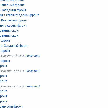
Западный фронт
Западный фронт
-Западный фронт
ия
/
Сталинградский фронт
-Восточный фронт
линградский фронт
оенный округ
оенный округ
 фронт
го-Западный фронт
 фронт
межуточные даты.
Показать?
 фронт
фронт
межуточные даты.
Показать?
фронт
фронт
межуточные даты.
Показать?
фронт
фронт
фронт
краинский фронт