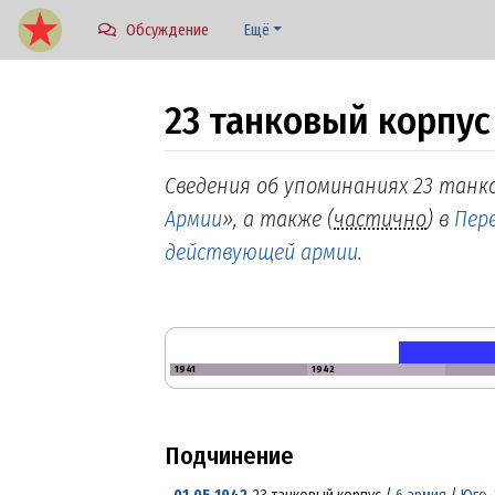
Обсуждение
Ещё
23 танковый корпус
Перейти к:
навигация
,
поиск
Сведения об упоминаниях 23 танко
Армии
», а также (
частично
) в
Пере
действующей армии
.
1941
1942
Подчинение