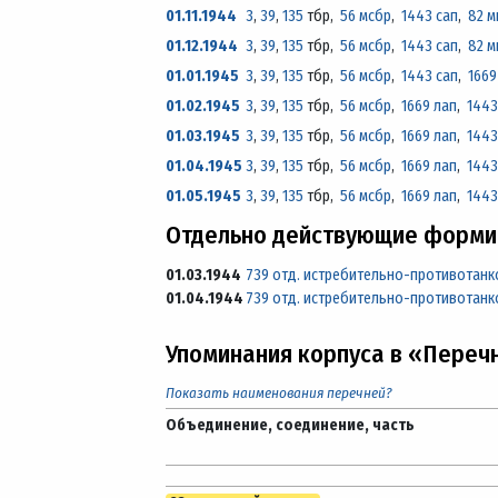
01.11.1944
3
,
39
,
135
тбр,
56 мсбр
,
1443 сап
,
82 м
01.12.1944
3
,
39
,
135
тбр,
56 мсбр
,
1443 сап
,
82 м
01.01.1945
3
,
39
,
135
тбр,
56 мсбр
,
1443 сап
,
1669
01.02.1945
3
,
39
,
135
тбр,
56 мсбр
,
1669 лап
,
1443
01.03.1945
3
,
39
,
135
тбр,
56 мсбр
,
1669 лап
,
1443
01.04.1945
3
,
39
,
135
тбр,
56 мсбр
,
1669 лап
,
1443
01.05.1945
3
,
39
,
135
тбр,
56 мсбр
,
1669 лап
,
1443
Отдельно действующие формир
01.03.1944
739 отд. истребительно-противотан
01.04.1944
739 отд. истребительно-противотан
Упоминания корпуса в «Переч
Показать наименования перечней?
Объединение, соединение, часть