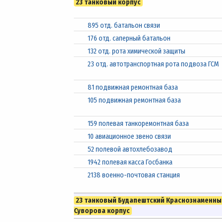
23 танковый корпус
895 отд. батальон связи
176 отд. саперный батальон
132 отд. рота химической защиты
23 отд. автотранспортная рота подвоза ГСМ
81 подвижная ремонтная база
105 подвижная ремонтная база
159 полевая танкоремонтная база
10 авиационное звено связи
52 полевой автохлебозавод
1942 полевая касса Госбанка
2138 военно-почтовая станция
23 танковый Будапештский Краснознаменны
Суворова корпус