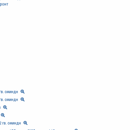
фронт
гв. оминдн
гв. оминдн
н
2 гв. оминдн