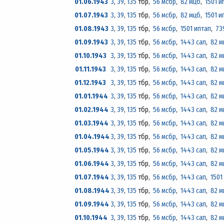
01.06.1943
3
,
39
,
135
тбр,
56 мсбр
,
82 мцб
,
1501 и
01.07.1943
3
,
39
,
135
тбр,
56 мсбр
,
82 мцб
,
1501 и
01.08.1943
3
,
39
,
135
тбр,
56 мсбр
,
1501 иптап
,
73
01.09.1943
3
,
39
,
135
тбр,
56 мсбр
,
1443 сап
,
82 м
01.10.1943
3
,
39
,
135
тбр,
56 мсбр
,
1443 сап
,
82 м
01.11.1943
3
,
39
,
135
тбр,
56 мсбр
,
1443 сап
,
82 м
01.12.1943
3
,
39
,
135
тбр,
56 мсбр
,
1443 сап
,
82 м
01.01.1944
3
,
39
,
135
тбр,
56 мсбр
,
1443 сап
,
82 м
01.02.1944
3
,
39
,
135
тбр,
56 мсбр
,
1443 сап
,
82 м
01.03.1944
3
,
39
,
135
тбр,
56 мсбр
,
1443 сап
,
82 м
01.04.1944
3
,
39
,
135
тбр,
56 мсбр
,
1443 сап
,
82 м
01.05.1944
3
,
39
,
135
тбр,
56 мсбр
,
1443 сап
,
82 м
01.06.1944
3
,
39
,
135
тбр,
56 мсбр
,
1443 сап
,
82 м
01.07.1944
3
,
39
,
135
тбр,
56 мсбр
,
1443 сап
,
1501
01.08.1944
3
,
39
,
135
тбр,
56 мсбр
,
1443 сап
,
82 м
01.09.1944
3
,
39
,
135
тбр,
56 мсбр
,
1443 сап
,
82 м
01.10.1944
3
,
39
,
135
тбр,
56 мсбр
,
1443 сап
,
82 м