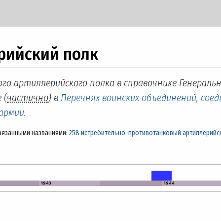
рийский полк
ого артиллерийского полка в справочнике Генераль
 (
частично
) в
Перечнях воинских объединений, соед
 армии
.
вязанными названиями:
258 истребительно-противотанковый артиллерийс
1943
1944