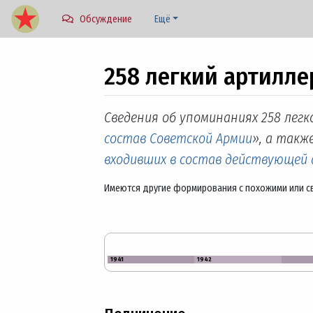
Обсуждение
Ещё
258 легкий артилле
Перейти к:
навигация
,
поиск
Сведения об упоминаниях 258 легк
состав Советской Армии
», а также
входивших в состав действующей
Имеются другие формирования с похожими или с
1941
1942