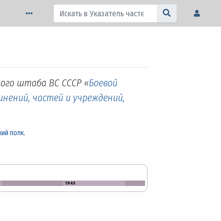
ного штаба ВС СССР «
Боевой
инений, частей и учреждений,
кий полк
.
1945