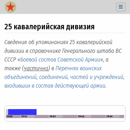
25 кавалерийская дивизия
Перейти к:
навигация
,
поиск
Сведения об упоминаниях 25 кавалерийской
дивизии в справочнике Генерального штаба ВС
СССР «
Боевой состав Советской Армии
», а
также (
частично
) в
Перечнях воинских
объединений, соединений, частей и учреждений,
входивших в состав действующей армии
.
1941
1942
1943
1944
1945