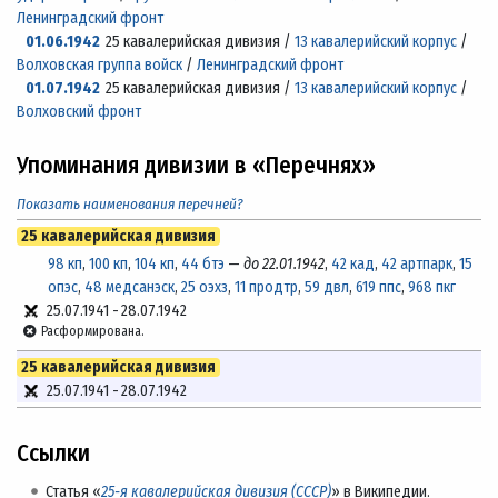
Ленинградский фронт
01.06.1942
25 кавалерийская дивизия /
13 кавалерийский корпус
/
Волховская группа войск
/
Ленинградский фронт
01.07.1942
25 кавалерийская дивизия /
13 кавалерийский корпус
/
Волховский фронт
Упоминания дивизии в «Перечнях»
Показать наименования перечней?
25 кавалерийская дивизия
98 кп
,
100 кп
,
104 кп
,
44 бтэ
—
до 22.01.1942
,
42 кад
,
42 артпарк
,
15
опэс
,
48 медсанэск
,
25 оэхз
,
11 продтр
,
59 двл
,
619 ппс
,
968 пкг
25.07.1941
-
28.07.1942
Расформирована.
25 кавалерийская дивизия
25.07.1941
-
28.07.1942
Ссылки
Статья «
25-я кавалерийская дивизия (СССР)
» в Википедии.