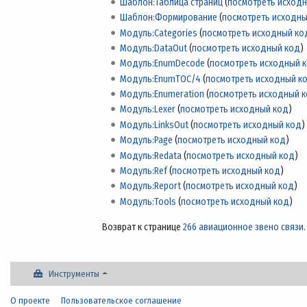
Шаблон:Таблица страниц
(
посмотреть исход
Шаблон:Формирование
(
посмотреть исходны
Модуль:Categories
(
посмотреть исходный ко
Модуль:DataOut
(
посмотреть исходный код
)
Модуль:EnumDecode
(
посмотреть исходный 
Модуль:EnumTOC/4
(
посмотреть исходный к
Модуль:Enumeration
(
посмотреть исходный 
Модуль:Lexer
(
посмотреть исходный код
)
Модуль:LinksOut
(
посмотреть исходный код
)
Модуль:Page
(
посмотреть исходный код
)
Модуль:Redata
(
посмотреть исходный код
)
Модуль:Ref
(
посмотреть исходный код
)
Модуль:Report
(
посмотреть исходный код
)
Модуль:Tools
(
посмотреть исходный код
)
Возврат к странице
266 авиационное звено связи
.
Инструменты
О проекте
Пользовательское соглашение