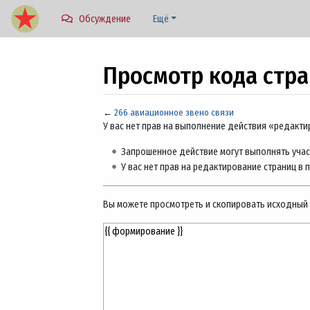
Обсуждение
Ещё
Просмотр кода стр
←
266 авиационное звено связи
Перейти к:
навигация
,
поиск
У вас нет прав на выполнение действия «редакт
Запрошенное действие могут выполнять учас
У вас нет прав на редактирование страниц в 
Вы можете просмотреть и скопировать исходный 