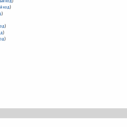
ный код
)
й код
)
д
)
код
)
од
)
код
)