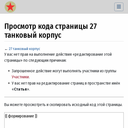
Просмотр кода страницы 27
танковый корпус
←
27 танковый корпус
Перейти к:
навигация
,
поиск
У вас нет прав на выполнение действия «редактирование этой
страницы» по следующим причинам:
Запрошенное действие могут выполнять участники из группы
Участники
.
У вас нет прав на редактирование страниц в пространстве имён
«
Статья
».
Вы можете просмотреть и скопировать исходный код этой страницы.