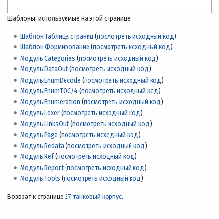
Шаблоны, используемые на этой странице:
Шаблон:Таблица страниц
(
посмотреть исходный код
)
Шаблон:Формирование
(
посмотреть исходный код
)
Модуль:Categories
(
посмотреть исходный код
)
Модуль:DataOut
(
посмотреть исходный код
)
Модуль:EnumDecode
(
посмотреть исходный код
)
Модуль:EnumTOC/4
(
посмотреть исходный код
)
Модуль:Enumeration
(
посмотреть исходный код
)
Модуль:Lexer
(
посмотреть исходный код
)
Модуль:LinksOut
(
посмотреть исходный код
)
Модуль:Page
(
посмотреть исходный код
)
Модуль:Redata
(
посмотреть исходный код
)
Модуль:Ref
(
посмотреть исходный код
)
Модуль:Report
(
посмотреть исходный код
)
Модуль:Tools
(
посмотреть исходный код
)
Возврат к странице
27 танковый корпус
.