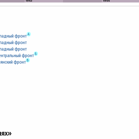
1943
1944
А
падный фронт
падный фронт
падный фронт
Б
ентральный фронт
В
рянский фронт
нях»