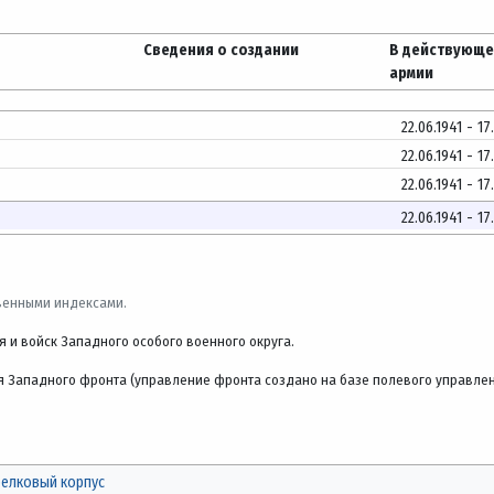
Сведения о создании
В действующ
армии
22.06.1941
-
17
22.06.1941
-
17
22.06.1941
-
17
22.06.1941
-
17
венными индексами.
я и войск Западного особого военного округа.
я Западного фронта (управление фронта создано на базе полевого управлен
релковый корпус