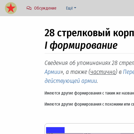
Обсуждение
Ещё
28 стрелковый кор
I формирование
Перейти к:
навигация
,
поиск
Сведения об упоминаниях 28 стрел
Армии
», а также (
частично
) в
Пере
действующей армии
.
Имеются другие формирования с таким же назва
Имеются другие формирования с похожими или с