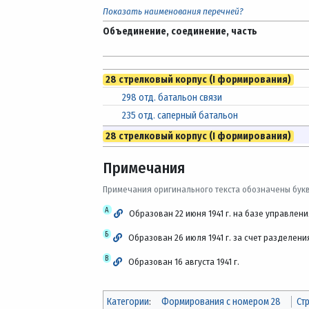
Показать наименования перечней?
Объединение, соединение, часть
28 стрелковый корпус (I формирования)
298 отд. батальон связи
235 отд. саперный батальон
28 стрелковый корпус (I формирования)
Примечания
Примечания оригинального текста обозначены бук
А
Образован 22 июня 1941 г. на базе управлени
Б
Образован 26 июля 1941 г. за счет разделени
В
Образован 16 августа 1941 г.
Категории
:
Формирования с номером 28
Ст