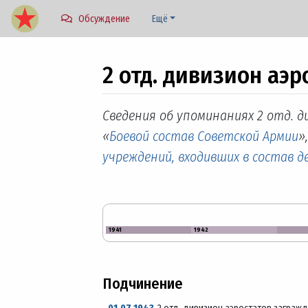
Обсуждение
Ещё
2 отд. дивизион аэ
Перейти к:
навигация
,
поиск
Сведения об упоминаниях 2 отд. 
«
Боевой состав Советской Армии
»
учреждений, входивших в состав 
1941
1942
Подчинение