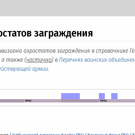
ростатов заграждения
дивизиона аэростатов заграждения в справочнике Г
, а также (
частично
) в
Перечнях воинских объединен
действующей армии
.
1943
1944